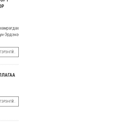
ОР
хамрагдах
юун-Эрдэнэ
ЭРЭНГҮЙ..
ИЛЛАГАА
ЭРЭНГҮЙ..