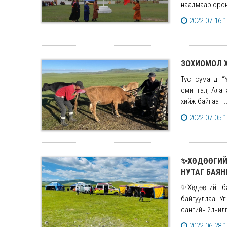
наадмаар орон 
2022-07-16 1
ЗОХИОМОЛ Х
Тус суманд “
сминтал, Алата
хийж байгаа т..
2022-07-05 1
✨️ХӨДӨӨГИЙ
НУТАГ БАЯН
✨️Хөдөөгийн б
байгууллаа. У
сангийн үйлчил
2022-06-28 1