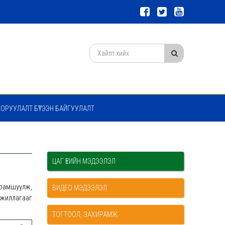
 ОРУУЛАЛТ БҮТЭЭН БАЙГУУЛАЛТ
ЦАГ ҮЕИЙН МЭДЭЭЛЭЛ
урамшуулж,
ВИДЕО МЭДЭЭЛЭЛ
ажиллагааг
ТОГТООЛ, ЗАХИРАМЖ