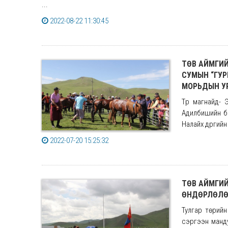
...
2022-08-22 11:30:45
ТӨВ АЙМГИЙН
СУМЫН “ГУР
МОРЬДЫН У
Түрүү магнайд
Адилбишийн бо
Налайх дүүргий
2022-07-20 15:25:32
ТӨВ АЙМГИ
ӨНДӨРЛӨЛ
Тулгар төрийн
сэргээн манду