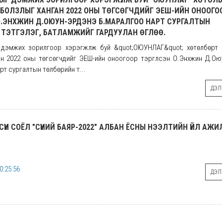
БОЛЗЛЫГ ХАНГАН 2022 ОНЫ ТӨГСӨГЧДИЙГ ЭЕШ-ИЙН ОНООГО
 О.ЭНХЖИН Д.ОЮУН-ЭРДЭНЭ Б.МАРАЛГОО НАРТ СУРГАЛТЫН
ТЭТГЭЛЭГ, БАТЛАМЖИЙГ ГАРДУУЛАН ӨГЛӨӨ.
дэмжих зорилгоор хэрэгжүүлж буй &quot;ОЮУНЛАГ&quot; хөтөлбөрт 
ан 2022 оны төгсөгчдийг ЭЕШ-ийн оноогоор тэргүүлсэн О.Энхжин Д.О
рт сургалтын төлбөрийн т...
ДЭЛГ
СҮҮН СОЁЛ "СҮҮНИЙ БАЯР-2022" АЛБАН ЁСНЫ НЭЭЛТИЙН ҮЙЛ АЖ
0:25:56
ДЭЛГ