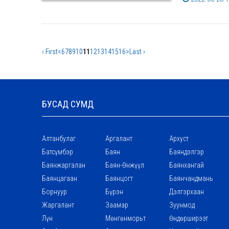
‹ First
<
6
7
8
9
10
11
12
13
14
15
16
>
Last ›
БУСАД СУМД
Алтанбулаг
Аргалант
Архуст
Батсүмбэр
Баян
Баяндэлгэр
Баянжаргалан
Баян-Өнжүүл
Баянхангай
Баянцагаан
Баянцогт
Баянчандмань
Борнуур
Бүрэн
Дэлгэрхаан
Жаргалант
Заамар
Зуунмод
Лүн
Мөнгөнморьт
Өндөрширээт