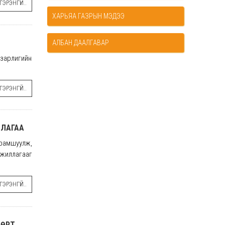
ЭРЭНГҮЙ..
ХАРЬЯА ГАЗРЫН МЭДЭЭ
АЛБАН ДААЛГАВАР
 зарлигийн
ЭРЭНГҮЙ..
ЛЛАГАА
урамшуулж,
ажиллагааг
ЭРЭНГҮЙ..
БӨРТ