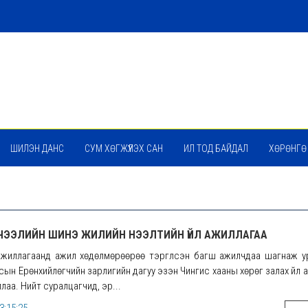
ШИЛЭН ДАНС
СУМ ХӨГЖҮҮЛЭХ САН
ИЛ ТОД БАЙДАЛ
ХӨРӨНГӨ
ИЧЭЭЛИЙН ШИНЭ ЖИЛИЙН НЭЭЛТИЙН ҮЙЛ АЖИЛЛАГАА
 ажиллагаанд ажил хөдөлмөрөөрөө тэргүүлсэн багш ажилчдаа шагнаж 
сын Ерөнхийлөгчийн зарлигийн дагуу эзэн Чингис хааны хөрөг залах үйл 
лаа. Нийт суралцагчид, эр...