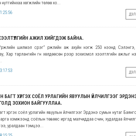
нутгийнхаа хөгжлийн төлөө хо...
1:25:56
ДЭЛГ
ЭЭЛТҮҮЛГИЙН АЖИЛ ХИЙГДЭЖ БАЙНА.
Үржлийн шилмэл сүрэг” үржлийн аж ахуйн нэгж 250 үнээнд Сэлэнгэ,
у, Хар тарлангийн гүн хөлдөөсөн үрээр зохиомол хээлтүүлгийн ажлыг үнэ
.
3:17:53
ДЭЛГ
Н БАГТ ХҮРГЭХ СОЁЛ УРЛАГИЙН ЯВУУЛЫН ҮЙЛЧИЛГЭЭГ ЭРДЭ
ГОЛД ЗОХИОН БАЙГУУЛЛАА.
агт хүргэх соёл урлагийн явуулын үйлчилгээг Эрдэнэ сумын нутаг Баянг
г арга хэмжээнд соёлын төвөөс иргэд малчиддаа үсчин, худалдаа үйлчил
гээ, уралдаан тэмцээ...
8:15:25