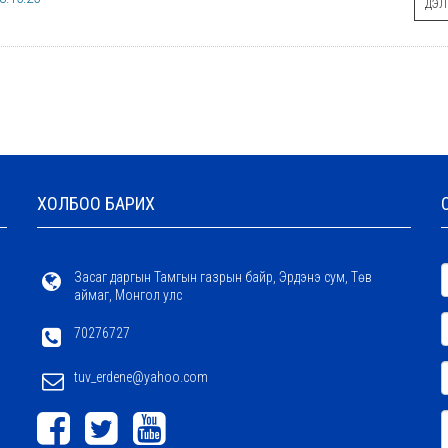
ДЭЛГ
ХОЛБОО БАРИХ
Засаг даргын Тамгын газрын байр, Эрдэнэ сум, Төв
аймаг, Монгол улс
70276727
tuv_erdene@yahoo.com