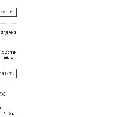
ЭРЭНГҮЙ..
, ЭРДЭНЭ
С
х дүүргийн
ргийн 4-т-
ЭРЭНГҮЙ..
ОЛЖ
 тогтнолоо
н ойн баяр