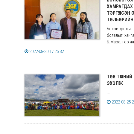
ХАМРАГДАХ 
ТЭРГҮҮЛСЭН
ТӨЛБӨРИЙН 
Боловсролыг 
болзлыг ханг
Б.Маралгоо на
2022-08-30 17:25:32
ТӨВ ТҮМНИЙ 
ЭХЭЛЖ
...
2022-08-25 2