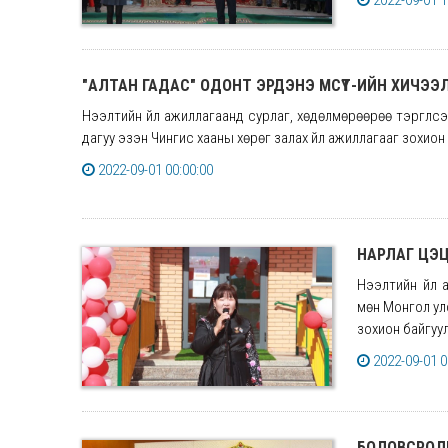
2022-09-01 1
"АЛТАН ГАДАС" ОДОНТ ЭРДЭНЭ МСҮТ-ИЙН ХИЧЭ
Нээлтийн үйл ажиллагаанд сурлаг, хөдөлмөрөөрөө тэргүүл
дагуу эзэн Чингис хааны хөрөг залах үйл ажиллагааг зохион
2022-09-01 00:00:00
НАРЛАГ ЦЭ
Нээлтийн үйл
мөн Монгол ул
зохион байгуул
2022-09-01 0
БОЛОВСРОЛЫ