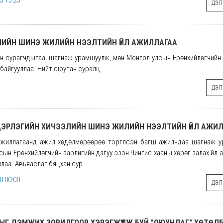
3:15:25
ДЭЛГ
ЭЛИЙН ШИНЭ ЖИЛИЙН НЭЭЛТИЙН ҮЙЛ АЖИЛЛАГАА
сэн сурагчдыгаа, шагнаж урамшуулж, мөн Монгол улсын Ерөнхийлөгчийн
 байгууллаа. Нийт оюутан суралц...
ДЭЛГ
ЦЭРЛЭГИЙН ХИЧЭЭЛИЙН ШИНЭ ЖИЛИЙН НЭЭЛТИЙН ҮЙЛ АЖИ
 ажиллагаанд ажил хөдөлмөрөөрөө тэргүүлсэн багш ажилчдаа шагнаж 
сын Ерөнхийлөгчийн зарлигийн дагуу эзэн Чингис хааны хөрөг залах үйл 
лаа. Авьяаслаг бяцхан сур...
0:00:00
ДЭЛГ
Г ДЭМЖИХ ЗОРИЛГООР ХЭРЭГЖҮҮЛЖ БУЙ "ОЮУНЛАГ" ХӨТӨЛ