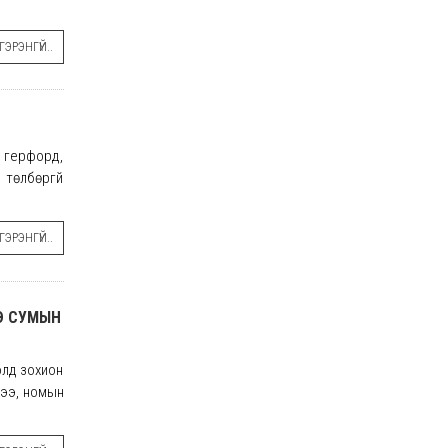
ЭРЭНГҮЙ..
 герфорд,
 төлбөргүй
ЭРЭНГҮЙ..
НЭ СУМЫН
олд зохион
гээ, номын