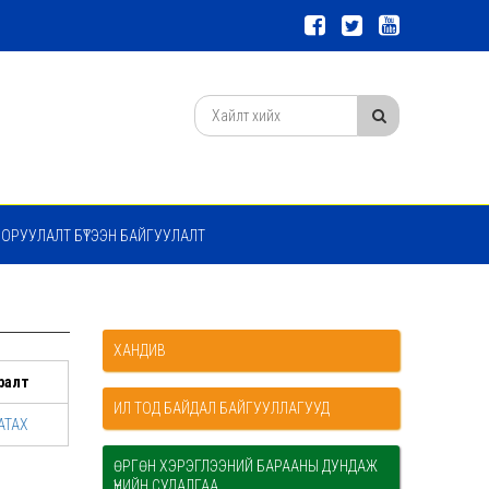
 ОРУУЛАЛТ БҮТЭЭН БАЙГУУЛАЛТ
ХАНДИВ
ралт
ИЛ ТОД БАЙДАЛ БАЙГУУЛЛАГУУД
АТАХ
ӨРГӨН ХЭРЭГЛЭЭНИЙ БАРААНЫ ДУНДАЖ
ҮНИЙН СУДАЛГАА