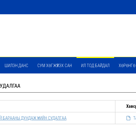
ШИЛЭН ДАНС
СУМ ХӨГЖҮҮЛЭХ САН
ИЛ ТОД БАЙДАЛ
ХӨРӨНГӨ
СУДАЛГАА
Хавс
Й БАРААНЫ ДУНДАЖ ҮНИЙН СУДАЛГАА
Т