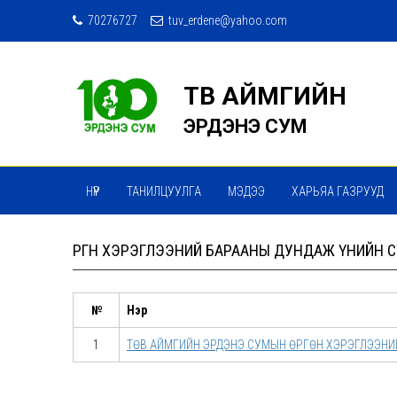
70276727
tuv_erdene@yahoo.com
ТӨВ АЙМГИЙН
ЭРДЭНЭ СУМ
НҮҮР
ТАНИЛЦУУЛГА
МЭДЭЭ
ХАРЬЯА ГАЗРУУД
МЭДЭЭ МЭДЭЭЛЭЛ СЭТГҮҮЛ
ТӨРИЙН ҮЙЛЧИЛГЭЭ
ӨРГӨН ХЭРЭГЛЭЭНИЙ БАРААНЫ ДУНДАЖ ҮНИЙН 
№
Нэр
1
ТӨВ АЙМГИЙН ЭРДЭНЭ СУМЫН ӨРГӨН ХЭРЭГЛЭЭНИ