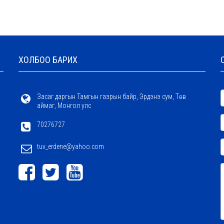
ХОЛБОО БАРИХ
Засаг даргын Тамгын газрын байр, Эрдэнэ сум, Төв
аймаг, Монгол улс
70276727
tuv_erdene@yahoo.com