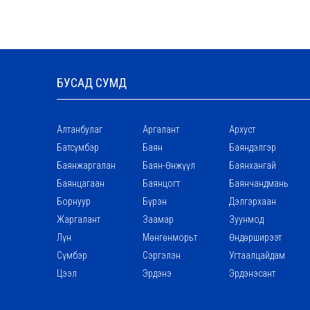
БУСАД СУМД
Алтанбулаг
Аргалант
Архуст
Батсүмбэр
Баян
Баяндэлгэр
Баянжаргалан
Баян-Өнжүүл
Баянхангай
Баянцагаан
Баянцогт
Баянчандмань
Борнуур
Бүрэн
Дэлгэрхаан
Жаргалант
Заамар
Зуунмод
Лүн
Мөнгөнморьт
Өндөрширээт
Сүмбэр
Сэргэлэн
Угтаалцайдам
Цээл
Эрдэнэ
Эрдэнэсант