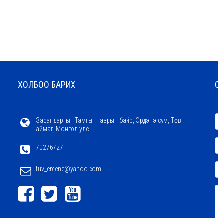
ХОЛБОО БАРИХ
Засаг даргын Тамгын газрын байр, Эрдэнэ сум, Төв
аймаг, Монгол улс
70276727
tuv_erdene@yahoo.com