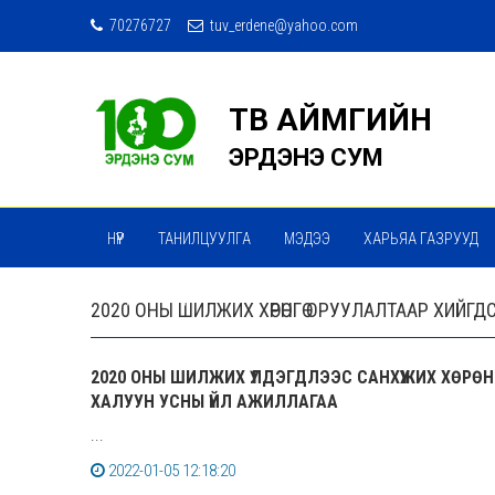
70276727
tuv_erdene@yahoo.com
ТӨВ АЙМГИЙН
ЭРДЭНЭ СУМ
НҮҮР
ТАНИЛЦУУЛГА
МЭДЭЭ
ХАРЬЯА ГАЗРУУД
МЭДЭЭ МЭДЭЭЛЭЛ СЭТГҮҮЛ
ТӨРИЙН ҮЙЛЧИЛГЭЭ
2020 ОНЫ ШИЛЖИХ ХӨРӨНГӨ ОРУУЛАЛТААР ХИЙГ
2020 ОНЫ ШИЛЖИХ ҮЛДЭГДЛЭЭС САНХҮҮЖИХ ХӨРӨН
ХАЛУУН УСНЫ ҮЙЛ АЖИЛЛАГАА
...
2022-01-05 12:18:20