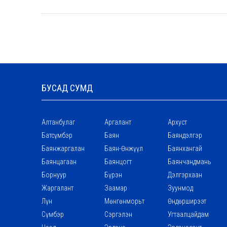
БУСАД СУМД
Алтанбулаг
Аргалант
Архуст
Батсүмбэр
Баян
Баяндэлгэр
Баянжаргалан
Баян-Өнжүүл
Баянхангай
Баянцагаан
Баянцогт
Баянчандмань
Борнуур
Бүрэн
Дэлгэрхаан
Жаргалант
Заамар
Зуунмод
Лүн
Мөнгөнморьт
Өндөрширээт
Сүмбэр
Сэргэлэн
Угтаалцайдам