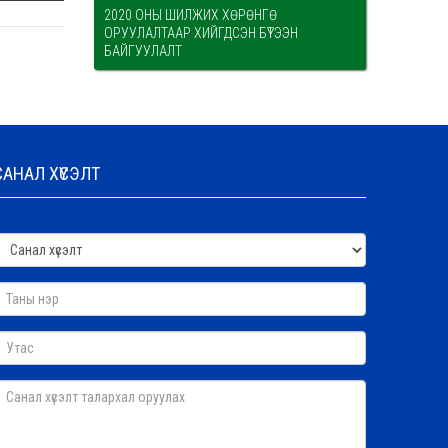
2020 ОНЫ ШИЛЖИХ ХӨРӨНГӨ
ОРУУЛАЛТААР ХИЙГДСЭН БҮТЭЭН
БАЙГУУЛАЛТ
САНАЛ ХҮСЭЛТ