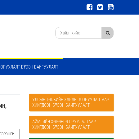
 ОРУУЛАЛТ БҮТЭЭН БАЙГУУЛАЛТ
УЛСЫН ТӨСВИЙН ХӨРӨНГӨ ОРУУЛАЛТААР
ХИЙГДСЭН БҮТЭЭН БАЙГУУЛАЛТ
ИН,
АЙМГИЙН ХӨРӨНГӨ ОРУУЛАЛТААР
ХИЙГДСЭН БҮТЭЭН БАЙГУУЛАЛТ
ЭРЭНГҮЙ..