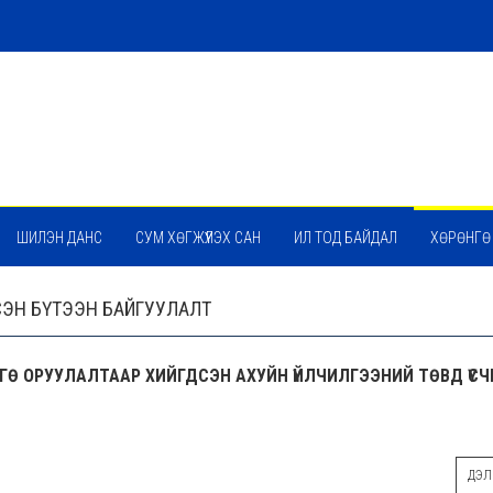
ШИЛЭН ДАНС
СУМ ХӨГЖҮҮЛЭХ САН
ИЛ ТОД БАЙДАЛ
ХӨРӨНГӨ
ДСЭН БҮТЭЭН БАЙГУУЛАЛТ
ГӨ ОРУУЛАЛТААР ХИЙГДСЭН АХУЙН ҮЙЛЧИЛГЭЭНИЙ ТӨВД ҮСЧ
ДЭЛГ