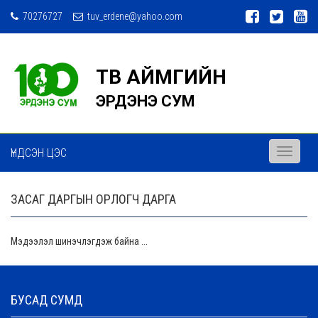
70276727
tuv_erdene@yahoo.com
ТӨВ АЙМГИЙН
ЭРДЭНЭ СУМ
ҮНДСЭН ЦЭС
Toggle
navigati
ЗАСАГ ДАРГЫН ОРЛОГЧ ДАРГА
Мэдээлэл шинэчлэгдэж байна ...
БУСАД СУМД