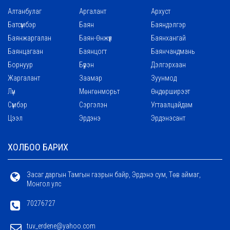
Алтанбулаг
Аргалант
Архуст
Батсүмбэр
Баян
Баяндэлгэр
Баянжаргалан
Баян-Өнжүүл
Баянхангай
Баянцагаан
Баянцогт
Баянчандмань
Борнуур
Бүрэн
Дэлгэрхаан
Жаргалант
Заамар
Зуунмод
Лүн
Мөнгөнморьт
Өндөрширээт
Сүмбэр
Сэргэлэн
Угтаалцайдам
Цээл
Эрдэнэ
Эрдэнэсант
ХОЛБОО БАРИХ
Засаг даргын Тамгын газрын байр, Эрдэнэ сум, Төв аймаг,
Монгол улс
70276727
tuv_erdene@yahoo.com