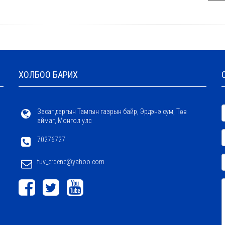
ХОЛБОО БАРИХ
Засаг даргын Тамгын газрын байр, Эрдэнэ сум, Төв
аймаг, Монгол улс
70276727
tuv_erdene@yahoo.com