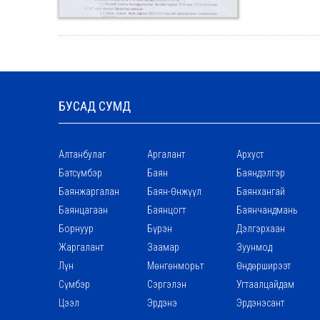
БУСАД СУМД
Алтанбулаг
Аргалант
Архуст
Батсүмбэр
Баян
Баяндэлгэр
Баянжаргалан
Баян-Өнжүүл
Баянхангай
Баянцагаан
Баянцогт
Баянчандмань
Борнуур
Бүрэн
Дэлгэрхаан
Жаргалант
Заамар
Зуунмод
Лүн
Мөнгөнморьт
Өндөрширээт
Сүмбэр
Сэргэлэн
Угтаалцайдам
Цээл
Эрдэнэ
Эрдэнэсант