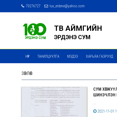
70276727
tuv_erdene@yahoo.com
ТӨВ АЙМГИЙН
ЭРДЭНЭ СУМ
НҮҮР
ТАНИЛЦУУЛГА
МЭДЭЭ
ХАРЬЯА ГАЗРУУД
МЭДЭЭ МЭДЭЭЛЭЛ СЭТГҮҮЛ
ТӨРИЙН ҮЙЛЧИЛГЭЭ
ЗӨВЛӨЛ
СУМ ХӨГЖҮҮ
ШИНЭЧЛЭН 
...
2021-11-01 1