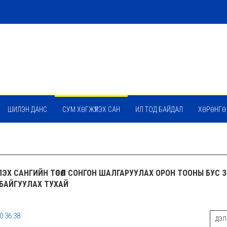
ШИЛЭН ДАНС
СУМ ХӨГЖҮҮЛЭХ САН
ИЛ ТОД БАЙДАЛ
ХӨРӨНГӨ
ЛЭХ САНГИЙН ТӨСӨЛ СОНГОН ШАЛГАРУУЛАХ ОРОН ТООНЫ БУС ЗӨ
БАЙГУУЛАХ ТУХАЙ
0:36:38
ДЭЛГ