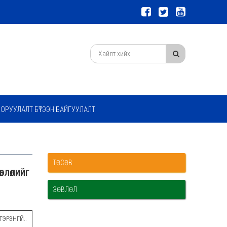
 ОРУУЛАЛТ БҮТЭЭН БАЙГУУЛАЛТ
ТӨСӨВ
ВЛӨЛИЙГ
ЗӨВЛӨЛ
ЭРЭНГҮЙ..