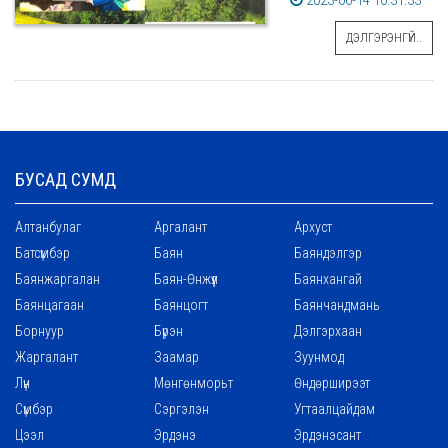
2023-06-14 10:31:33
ДЭЛГЭРЭНГҮЙ..
БУСАД СУМД
Алтанбулаг
Аргалант
Архуст
Батсүмбэр
Баян
Баяндэлгэр
Баянжаргалан
Баян-Өнжүүл
Баянхангай
Баянцагаан
Баянцогт
Баянчандмань
Борнуур
Бүрэн
Дэлгэрхаан
Жаргалант
Заамар
Зуунмод
Лүн
Мөнгөнморьт
Өндөрширээт
Сүмбэр
Сэргэлэн
Угтаалцайдам
Цээл
Эрдэнэ
Эрдэнэсант