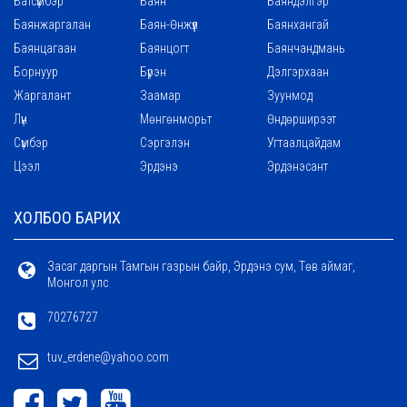
Батсүмбэр
Баян
Баяндэлгэр
Баянжаргалан
Баян-Өнжүүл
Баянхангай
Баянцагаан
Баянцогт
Баянчандмань
Борнуур
Бүрэн
Дэлгэрхаан
Жаргалант
Заамар
Зуунмод
Лүн
Мөнгөнморьт
Өндөрширээт
Сүмбэр
Сэргэлэн
Угтаалцайдам
Цээл
Эрдэнэ
Эрдэнэсант
ХОЛБОО БАРИХ
Засаг даргын Тамгын газрын байр, Эрдэнэ сум, Төв аймаг,
Монгол улс
70276727
tuv_erdene@yahoo.com