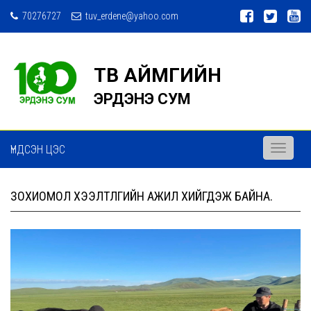
70276727
tuv_erdene@yahoo.com
ТӨВ АЙМГИЙН
ЭРДЭНЭ СУМ
ҮНДСЭН ЦЭС
Toggle
navigati
ЗОХИОМОЛ ХЭЭЛТҮҮЛГИЙН АЖИЛ ХИЙГДЭЖ БАЙНА.