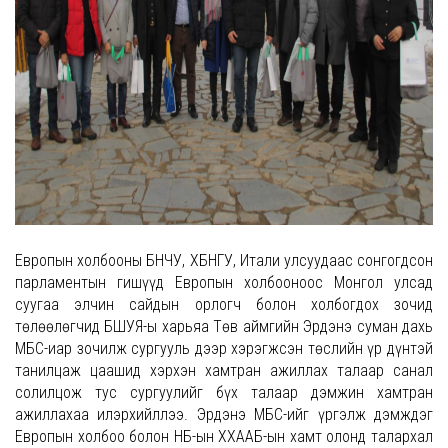
Европын холбооны БНЧУ, ХБНГУ, Итали улсуудаас сонгогдсон
парламентын гишүүд Европын холбооноос Монгол улсад
суугаа элчин сайдын орлогч болон холбогдох зочид
төлөөлөгчид БШУЯ-ы харьяа Төв аймгийн Эрдэнэ суман дахь
МБС-иар зочилж сургууль дээр хэрэгжсэн төслийн үр дүнтэй
танилцаж цаашид хэрхэн хамтран ажиллах талаар санал
солилцож тус сургуулийг бүх талаар дэмжин хамтран
ажиллахаа илэрхийллээ. Эрдэнэ МБС-ийг үргэлж дэмждэг
Европын холбоо болон НҮБ-ын ХХААБ-ын хамт олонд талархал