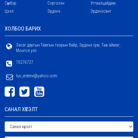
Сүмбэр
Сэргэлэн
Угтаалцайдам
Цээл
Эрдэнэ
Эрдэнэсант
ХОЛБОО БАРИХ
Засаг даргын Тамгын газрын байр, Эрдэнэ сум, Төв аймаг,
Монгол улс
70276727
tuv_erdene@yahoo.com
САНАЛ ХҮСЭЛТ