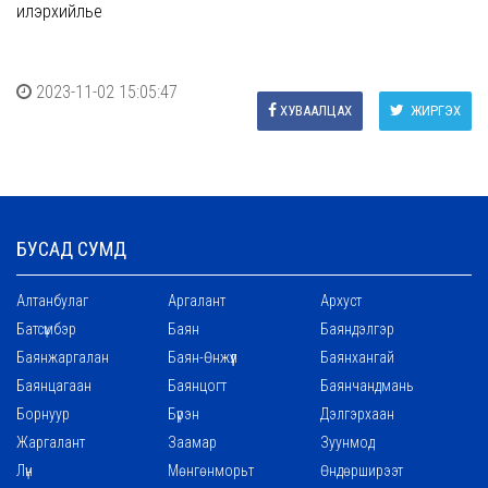
илэрхийлье
2023-11-02 15:05:47
ХУВААЛЦАХ
ЖИРГЭХ
БУСАД СУМД
Алтанбулаг
Аргалант
Архуст
Батсүмбэр
Баян
Баяндэлгэр
Баянжаргалан
Баян-Өнжүүл
Баянхангай
Баянцагаан
Баянцогт
Баянчандмань
Борнуур
Бүрэн
Дэлгэрхаан
Жаргалант
Заамар
Зуунмод
Лүн
Мөнгөнморьт
Өндөрширээт