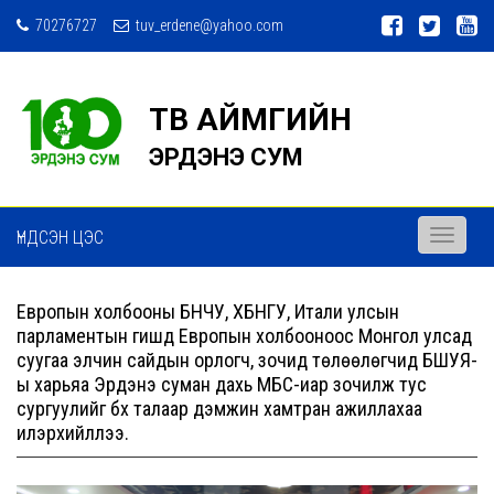
70276727
tuv_erdene@yahoo.com
ТӨВ АЙМГИЙН
ЭРДЭНЭ СУМ
ҮНДСЭН ЦЭС
Toggle
navigati
Европын холбооны БНЧУ, ХБНГУ, Итали улсын
парламентын гишүүд Европын холбооноос Монгол улсад
суугаа элчин сайдын орлогч, зочид төлөөлөгчид БШУЯ-
ы харьяа Эрдэнэ суман дахь МБС-иар зочилж тус
сургуулийг бүх талаар дэмжин хамтран ажиллахаа
илэрхийллээ.