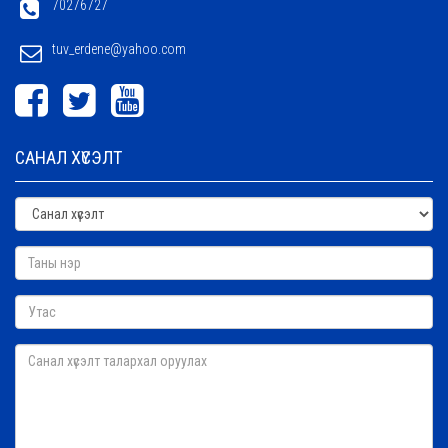
70276727
tuv_erdene@yahoo.com
САНАЛ ХҮСЭЛТ