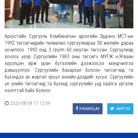
Архустайн Сургууль Комбинатын одоогийн Эрдэнэ МСҮТ-ын
1992 төгсөгчидийн төлөөлөл сургуулиараа 30 жилийн дараа
зочиллоо. 1992 онд 3 грүпп 60 оюутан төгссөн. Сургуулиар
зочлох үеэр Сургуулийн 1963 оны төгсөгч МУГЖ н.Ягваан
хүрэлцэн ирж уран бүтээлийн дээжээсээ мэндчилгээ
дэвшүүллээ. Сургуулийн бахархал болсон төгсөгчид та
бүхэндээ аз жаргал эрүүл энхийн дээдийг хүсье. Сургуулийн
үе үеийн төгсөгчид та бүхэнд сургуулийн үүд хаалга үргэлж
нээлттэй байх болноо
2023-08-04 17:12:09
ХУВААЛЦАХ
ЖИРГЭХ