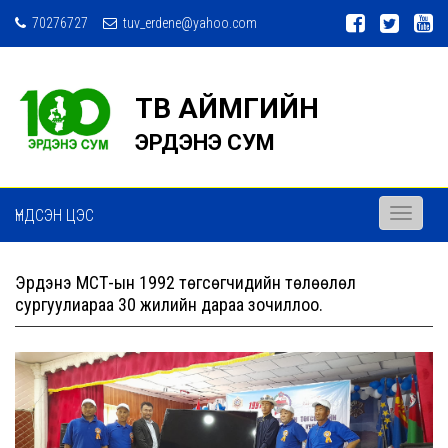
70276727
tuv_erdene@yahoo.com
ТӨВ АЙМГИЙН
ЭРДЭНЭ СУМ
ҮНДСЭН ЦЭС
Toggle
navigati
Эрдэнэ МСҮТ-ын 1992 төгсөгчидийн төлөөлөл
сургуулиараа 30 жилийн дараа зочиллоо.