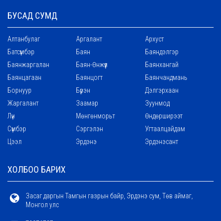
БУСАД СУМД
Алтанбулаг
Аргалант
Архуст
Батсүмбэр
Баян
Баяндэлгэр
Баянжаргалан
Баян-Өнжүүл
Баянхангай
Баянцагаан
Баянцогт
Баянчандмань
Борнуур
Бүрэн
Дэлгэрхаан
Жаргалант
Заамар
Зуунмод
Лүн
Мөнгөнморьт
Өндөрширээт
Сүмбэр
Сэргэлэн
Угтаалцайдам
Цээл
Эрдэнэ
Эрдэнэсант
ХОЛБОО БАРИХ
Засаг даргын Тамгын газрын байр, Эрдэнэ сум, Төв аймаг,
Монгол улс