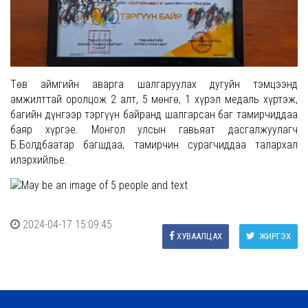
Төв аймгийн аварга шалгаруулах дугуйн тэмцээнд
амжилттай оролцож 2 алт, 5 мөнгө, 1 хүрэл медаль хүртэж,
багийн дүнгээр тэргүүн байранд шалгарсан баг тамирчиддаа
баяр хүргэе. Монгол улсын гавьяат дасгалжуулагч
Б.Болдбаатар багшдаа, тамирчин сурагчиддаа талархал
илэрхийлье.
2024-04-17 15:09:45
ХУВААЛЦАХ
ЖИРГЭХ