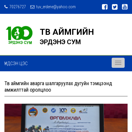
70276727
tuv_erdene@yahoo.com
ТӨВ АЙМГИЙН
ЭРДЭНЭ СУМ
ҮНДСЭН ЦЭС
Toggle
navigati
Төв аймгийн аварга шалгаруулах дугуйн тэмцээнд
амжилттай оролцлоо