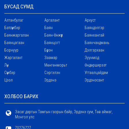
БУСАД СУМД
Алтанбулаг
Аргалант
Архуст
Батсүмбэр
Баян
Баяндэлгэр
Баянжаргалан
Баян-Өнжүүл
Баянхангай
Баянцагаан
Баянцогт
Баянчандмань
Борнуур
Бүрэн
Дэлгэрхаан
Жаргалант
Заамар
Зуунмод
Лүн
Мөнгөнморьт
Өндөрширээт
Сүмбэр
Сэргэлэн
Угтаалцайдам
Цээл
Эрдэнэ
Эрдэнэсант
ХОЛБОО БАРИХ
Засаг даргын Тамгын газрын байр, Эрдэнэ сум, Төв аймаг,
Монгол улс
70276727