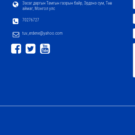
Засаг даргын Тамгын газрын байр, Эрдэнэ сум, Төв
аймаг, Монгол улс
70276727
tuv_erdene@yahoo.com