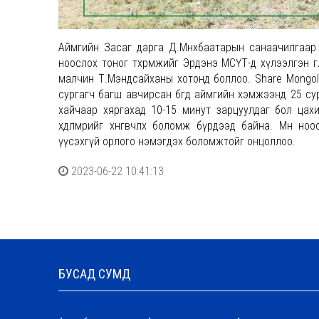
Аймгийн Засаг дарга Д.Мөнхбаатарын санаачилгаар “Х
ноослох тоног төхөөрөмжийг Эрдэнэ МСҮТ-д хүлээлгэн
малчин Т.Мэндсайханы хотонд боллоо. Share Mongo
сургагч багш авчирсан бөгөөд аймгийн хэмжээнд 25 с
хайчаар хяргахад 10-15 минут зарцуулдаг бол цах
хөдөлмөрийг хөнгөвчлөх боломж бүрдээд байна. Мөн
үүсэхгүй орлого нэмэгдэх боломжтойг онцоллоо.
2023-06-22 10:41:13
БУСАД СУМД