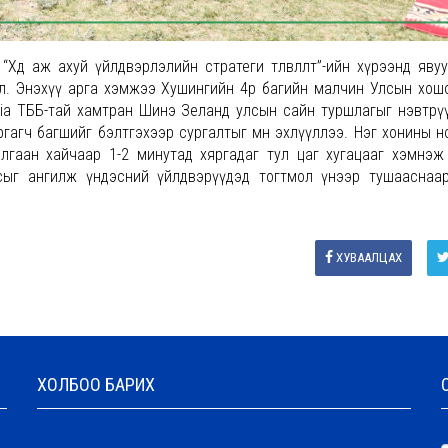
өдөө аж ахуй үйлдвэрлэлийн стратеги төлөвлөлт”-ийн хүрээнд яву
 өглөө. Энэхүү арга хэмжээ Хушингийн 4р багийн малчин Улсын хош
lia ТББ-тай хамтран Шинэ Зеланд улсын сайн туршлагыг нэвтрү
ургагч багшийг бэлтгэхээр сургалтыг мөн эхлүүллээ. Нэг хонины н
илгаан хайчаар 1-2 минутад хяргадаг тул цаг хугацааг хэмнэ
 ноосыг ангилж үндэсний үйлдвэрүүдэд тогтмол үнээр тушааснаа
ХУВААЛЦАХ
ХОЛБОО БАРИХ