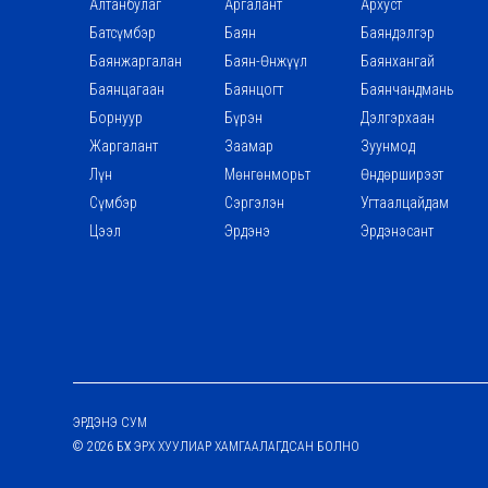
Алтанбулаг
Аргалант
Архуст
Батсүмбэр
Баян
Баяндэлгэр
Баянжаргалан
Баян-Өнжүүл
Баянхангай
Баянцагаан
Баянцогт
Баянчандмань
Борнуур
Бүрэн
Дэлгэрхаан
Жаргалант
Заамар
Зуунмод
Лүн
Мөнгөнморьт
Өндөрширээт
Сүмбэр
Сэргэлэн
Угтаалцайдам
Цээл
Эрдэнэ
Эрдэнэсант
ЭРДЭНЭ СУМ
© 2026 БҮХ ЭРХ ХУУЛИАР ХАМГААЛАГДСАН БОЛНО