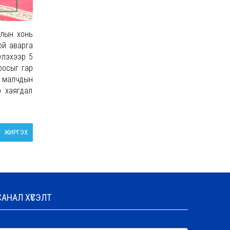
улын хонь
ой аварга
үлэхээр 5
оосыг гар
ж малчдын
р хаягдал
ЖИРГЭХ
САНАЛ ХҮСЭЛТ