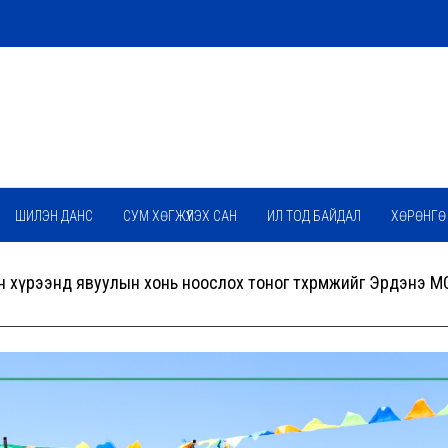
ШИЛЭН ДАНС
СУМ ХӨГЖҮҮЛЭХ САН
ИЛ ТОД БАЙДАЛ
ХӨРӨНГӨ
-ийн хүрээнд явуулын хонь ноослох тоног төхөөрөмжийг Эрдэнэ 