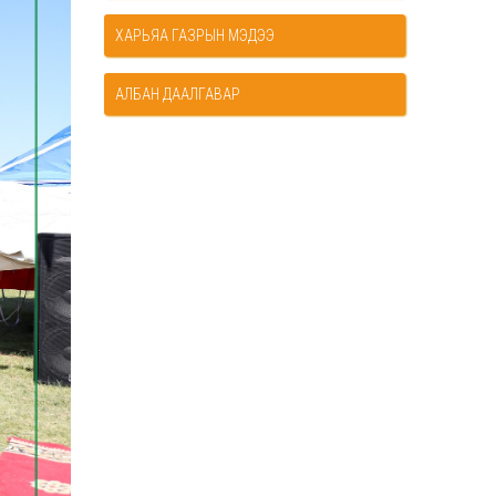
ХАРЬЯА ГАЗРЫН МЭДЭЭ
АЛБАН ДААЛГАВАР