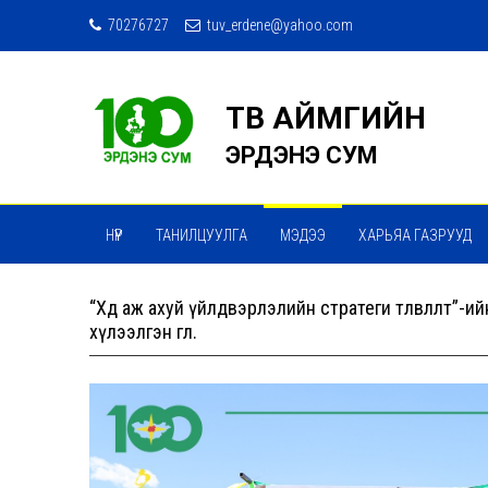
70276727
tuv_erdene@yahoo.com
ТӨВ АЙМГИЙН
ЭРДЭНЭ СУМ
НҮҮР
ТАНИЛЦУУЛГА
МЭДЭЭ
ХАРЬЯА ГАЗРУУД
МЭДЭЭ МЭДЭЭЛЭЛ СЭТГҮҮЛ
ТӨРИЙН ҮЙЛЧИЛГЭЭ
“Хөдөө аж ахуй үйлдвэрлэлийн стратеги төлөвлөлт”
хүлээлгэн өглөө.