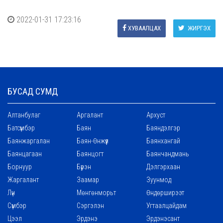
2022-01-31 17:23:16
ХУВААЛЦАХ
ЖИРГЭХ
БУСАД СУМД
Алтанбулаг
Аргалант
Архуст
Батсүмбэр
Баян
Баяндэлгэр
Баянжаргалан
Баян-Өнжүүл
Баянхангай
Баянцагаан
Баянцогт
Баянчандмань
Борнуур
Бүрэн
Дэлгэрхаан
Жаргалант
Заамар
Зуунмод
Лүн
Мөнгөнморьт
Өндөрширээт
Сүмбэр
Сэргэлэн
Угтаалцайдам
Цээл
Эрдэнэ
Эрдэнэсант