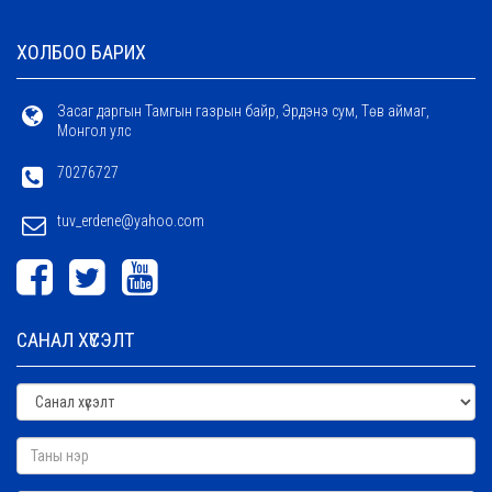
ХОЛБОО БАРИХ
Засаг даргын Тамгын газрын байр, Эрдэнэ сум, Төв аймаг,
Монгол улс
70276727
tuv_erdene@yahoo.com
САНАЛ ХҮСЭЛТ