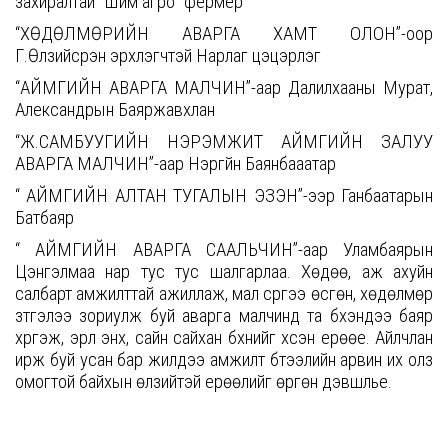
захиралтай "Шим агро" фермер
“ХӨДӨЛМӨРИЙН АВАРГА ХАМТ ОЛОН”-оор
Г.Өлзийсүрэн эрхлэгчтэй Нарлаг цэцэрлэг
“АЙМГИЙН АВАРГА МАЛЧИН”-аар Далилхааны Мурат,
Александрын Баяржавхлан
“Ж.САМБУУГИЙН НЭРЭМЖИТ АЙМГИЙН ЗАЛУУ
АВАРГА МАЛЧИН”-аар Нэргүйн Баянбааатар
“ АЙМГИЙН АЛТАН ТУГАЛЫН ЭЗЭН”-ээр Ганбаатарын
Батбаяр
“ АЙМГИЙН АВАРГА СААЛЬЧИН”-аар Уламбаярын
Цэнгэлмаа нар тус тус шалгарлаа.
Х
өдөө, аж ахуйн
салбарт амжилттай ажиллаж, мал сүргээ өсгөн, хөдөлмөр
зүтгэлээ зориулж буй аварга малчинд
та бүхэндээ
баяр
хүргэж, эрүүл энх, сайн сайхан бүхнийг хүсэн ерөөе
. А
йлчлан
ирж буй усан бар жилдээ амжилт бүтээлийн арвин их олз
омогтой байхын өлзийтэй ерөөлийг өргөн дэвшүүлье
.