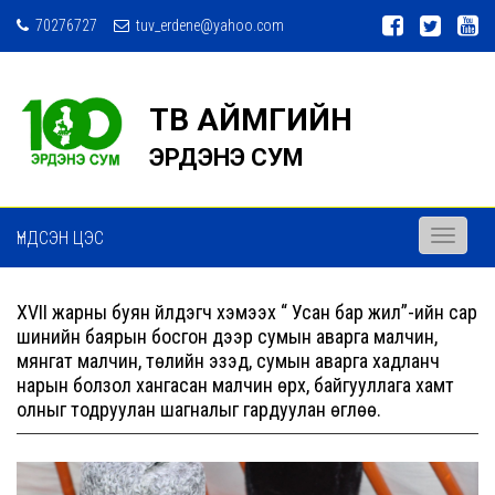
70276727
tuv_erdene@yahoo.com
ТӨВ АЙМГИЙН
ЭРДЭНЭ СУМ
ҮНДСЭН ЦЭС
Toggle
navigati
XVII жарны буян үйлдэгч хэмээх “ Усан бар жил”-ийн сар
шинийн баярын босгон дээр сумын аварга малчин,
мянгат малчин, төлийн эзэд, сумын аварга хадланч
нарын болзол хангасан малчин өрх, байгууллага хамт
олныг тодруулан шагналыг гардуулан өглөө.