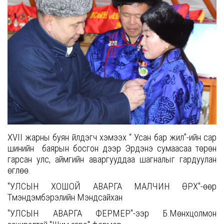
XVII жарны
б
уян үйлдэгч хэмээх
“ У
сан бар жил
”-
ийн сар
шинийн ба
я
рын босгон дээр Эрдэнэ сумаасаа төрөн
гарсан улс, аймгийн аваргууд
даа шагналыг гардуулан
өглөө.
"
УЛСЫН ХОШОЙ АВАРГА МАЛЧИН ӨРХ
"-өөр
Т
үмэндэмбэрэлийн
Мэндсайхан
"
УЛСЫН АВАРГА ФЕРМЕР
"-ээр
Б.Мөнхцолмон